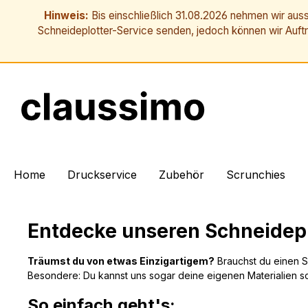
Hinweis:
Bis einschließlich 31.08.2026 nehmen wir auss
Schneideplotter-Service senden, jedoch können wir Auft
springen
Zur Hauptnavigation springen
Home
Druckservice
Zubehör
Scrunchies
Entdecke unseren Schneidepl
Träumst du von etwas Einzigartigem?
Brauchst du einen S
Besondere: Du kannst uns sogar deine eigenen Materialien s
So einfach geht's: