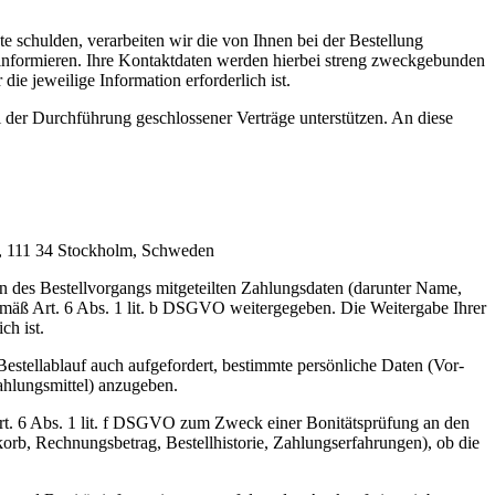
e schulden, verarbeiten wir die von Ihnen bei der Bestellung
 informieren. Ihre Kontaktdaten werden hierbei streng zweckgebunden
ie jeweilige Information erforderlich ist.
i der Durchführung geschlossener Verträge unterstützen. An diese
6, 111 34 Stockholm, Schweden
en des Bestellvorgangs mitgeteilten Zahlungsdaten (darunter Name,
mäß Art. 6 Abs. 1 lit. b DSGVO weitergegeben. Die Weitergabe Ihrer
ch ist.
Bestellablauf auch aufgefordert, bestimmte persönliche Daten (Vor-
ahlungsmittel) anzugeben.
Art. 6 Abs. 1 lit. f DSGVO zum Zweck einer Bonitätsprüfung an den
orb, Rechnungsbetrag, Bestellhistorie, Zahlungserfahrungen), ob die