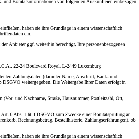
s- und Bonitätsinformationen von folgenden Auskunfteien einbezogen
einfließen, haben sie ihre Grundlage in einem wissenschaftlich
riftendaten ein.
 der Anbieter ggf. weiterhin berechtigt, Ihre personenbezogenen
e, S.C.A., 22-24 Boulevard Royal, L-2449 Luxemburg
teilten Zahlungsdaten (darunter Name, Anschrift, Bank- und
. b DSGVO weitergegeben. Die Weitergabe Ihrer Daten erfolgt in
ten (Vor- und Nachname, Straße, Hausnummer, Postleitzahl, Ort,
äß Art. 6 Abs. 1 lit. f DSGVO zum Zwecke einer Bonitätsprüfung an
renkorb, Rechnungsbetrag, Bestellhistorie, Zahlungserfahrungen), ob
einfließen, haben sie ihre Grundlage in einem wissenschaftlich