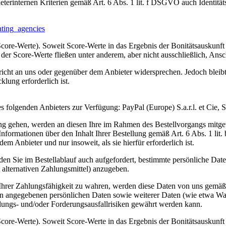
erinternen Kriterien gemäß Art. 6 Abs. 1 lit. f DSGVO auch Identität
rating_agencies
core-Werte). Soweit Score-Werte in das Ergebnis der Bonitätsauskunft 
der Score-Werte fließen unter anderem, aber nicht ausschließlich, Ansch
richt an uns oder gegenüber dem Anbieter widersprechen. Jedoch bleibt
lung erforderlich ist.
es folgenden Anbieters zur Verfügung: PayPal (Europe) S.a.r.l. et Ci
tung gehen, werden an diesen Ihre im Rahmen des Bestellvorgangs mitge
ormationen über den Inhalt Ihrer Bestellung gemäß Art. 6 Abs. 1 lit
 Anbieter und nur insoweit, als sie hierfür erforderlich ist.
rden Sie im Bestellablauf auch aufgefordert, bestimmte persönliche Da
alternativen Zahlungsmittel) anzugeben.
ng Ihrer Zahlungsfähigkeit zu wahren, werden diese Daten von uns gem
hnen angegebenen persönlichen Daten sowie weiterer Daten (wie etwa Wa
lungs- und/oder Forderungsausfallrisiken gewährt werden kann.
core-Werte). Soweit Score-Werte in das Ergebnis der Bonitätsauskunft 