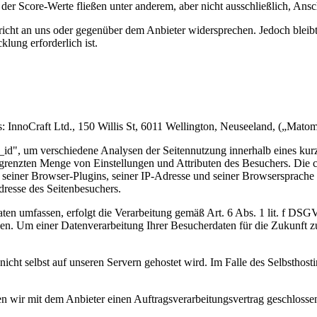
der Score-Werte fließen unter anderem, aber nicht ausschließlich, Ansch
richt an uns oder gegenüber dem Anbieter widersprechen. Jedoch bleibt
lung erforderlich ist.
: InnoCraft Ltd., 150 Willis St, 6011 Wellington, Neuseeland, („Mato
d", um verschiedene Analysen der Seitennutzung innerhalb eines kurz
 begrenzten Menge von Einstellungen und Attributen des Besuchers. Die c
, seiner Browser-Plugins, seiner IP-Adresse und seiner Browsersprach
dresse des Seitenbesuchers.
en umfassen, erfolgt die Verarbeitung gemäß Art. 6 Abs. 1 lit. f DSGVO
. Um einer Datenverarbeitung Ihrer Besucherdaten für die Zukunft zu 
cht selbst auf unseren Servern gehostet wird. Im Falle des Selbsthost
en wir mit dem Anbieter einen Auftragsverarbeitungsvertrag geschlossen