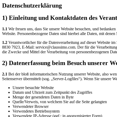
Datenschutzerklärung
1) Einleitung und Kontaktdaten des Veran
1.1
Wir freuen uns, dass Sie unsere Website besuchen, und bedanken 
Website. Personenbezogene Daten sind hierbei alle Daten, mit denen S
1.2
Verantwortlicher für die Datenverarbeitung auf dieser Website i
8830 7923, E-Mail: service@claussimo.com. Der für die Verarbeitung 
die Zwecke und Mittel der Verarbeitung von personenbezogenen Date
2) Datenerfassung beim Besuch unserer We
2.1
Bei der bloß informatorischen Nutzung unserer Website, also wenn 
Seitenserver übermittelt (sog. „Server-Logfiles“). Wenn Sie unsere We
Unsere besuchte Website
Datum und Uhrzeit zum Zeitpunkt des Zugriffes
Menge der gesendeten Daten in Byte
Quelle/Verweis, von welchem Sie auf die Seite gelangten
Verwendeter Browser
Verwendetes Betriebssystem
Verwendete IP-Adresse (ggf.: in anonymisierter Form)