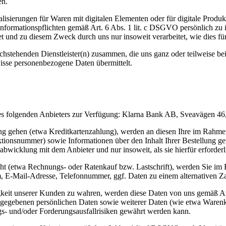
en.
isierungen für Waren mit digitalen Elementen oder für digitale Produkt
Informationspflichten gemäß Art. 6 Abs. 1 lit. c DSGVO persönlich zu
und zu diesem Zweck durch uns nur insoweit verarbeitet, wie dies für d
chstehenden Dienstleister(n) zusammen, die uns ganz oder teilweise be
isse personenbezogene Daten übermittelt.
des folgenden Anbieters zur Verfügung: Klarna Bank AB, Sveavägen 4
tung gehen (etwa Kreditkartenzahlung), werden an diesen Ihre im Rahm
tionsnummer) sowie Informationen über den Inhalt Ihrer Bestellung ge
wicklung mit dem Anbieter und nur insoweit, als sie hierfür erforderli
eht (etwa Rechnungs- oder Ratenkauf bzw. Lastschrift), werden Sie im 
, E-Mail-Adresse, Telefonnummer, ggf. Daten zu einem alternativen Z
higkeit unserer Kunden zu wahren, werden diese Daten von uns gemäß 
 angegebenen persönlichen Daten sowie weiterer Daten (wie etwa Warenk
s- und/oder Forderungsausfallrisiken gewährt werden kann.