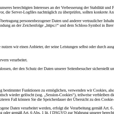
nseres berechtigten Interesses an der Verbesserung der Stabilität und 
vor, die Server-Logfiles nachträglich zu überprüfen, sollten konkrete 
bertragung personenbezogener Daten und anderer vertraulicher Inhalte
ndung an der Zeichenfolge „https://“ und dem Schloss-Symbol in Ihrer
e nutzen wir einen Anbieter, der seine Leistungen selbst oder durch au
vern verarbeitet.
ossen, der den Schutz der Daten unserer Seitenbesucher sicherstellt un
ng bestimmter Funktionen zu ermöglichen, verwenden wir Cookies, also 
sch wieder gelöscht (sog. „Session-Cookies“), teilweise verbleiben d
letzteren Fall können Sie die Speicherdauer der Übersicht zu den Cook
ogene Daten verarbeitet werden, erfolgt die Verarbeitung gemäß Art. 
ng oder gemäß Art. 6 Abs. 1 lit. f DSGVO zur Wahrung unserer berechti