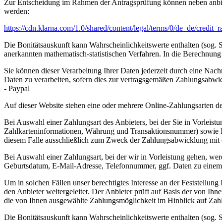
Zur Entscheidung im Rahmen der Antragsprüfung können neben anbiet
werden:
https://cdn.klarna.com
/1.0
/shared
/content
/legal
/terms
/0
/de_de
/credit_
Die Bonitätsauskunft kann Wahrscheinlichkeitswerte enthalten (sog. S
anerkannten mathematisch-statistischen Verfahren. In die Berechnung 
Sie können dieser Verarbeitung Ihrer Daten jederzeit durch eine Nach
Daten zu verarbeiten, sofern dies zur vertragsgemäßen Zahlungsabwick
- Paypal
Auf dieser Website stehen eine oder mehrere Online-Zahlungsarten d
Bei Auswahl einer Zahlungsart des Anbieters, bei der Sie in Vorleis
Zahlkarteninformationen, Währung und Transaktionsnummer) sowie Inf
diesem Falle ausschließlich zum Zweck der Zahlungsabwicklung mit dem
Bei Auswahl einer Zahlungsart, bei der wir in Vorleistung gehen, we
Geburtsdatum, E-Mail-Adresse, Telefonnummer, ggf. Daten zu einem 
Um in solchen Fällen unser berechtigtes Interesse an der Feststellu
den Anbieter weitergeleitet. Der Anbieter prüft auf Basis der von I
die von Ihnen ausgewählte Zahlungsmöglichkeit im Hinblick auf Zah
Die Bonitätsauskunft kann Wahrscheinlichkeitswerte enthalten (sog. S