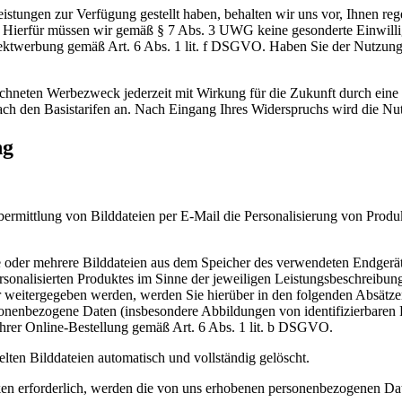
stungen zur Verfügung gestellt haben, behalten wir uns vor, Ihnen re
. Hierfür müssen wir gemäß § 7 Abs. 3 UWG keine gesonderte Einwilli
r Direktwerbung gemäß Art. 6 Abs. 1 lit. f DSGVO. Haben Sie der Nutzu
eichneten Werbezweck jederzeit mit Wirkung für die Zukunft durch eine
 nach den Basistarifen an. Nach Eingang Ihres Widerspruchs wird die N
ng
ermittlung von Bilddateien per E-Mail die Personalisierung von Produk
e oder mehrere Bilddateien aus dem Speicher des verwendeten Endgerät
rsonalisierten Produktes im Sinne der jeweiligen Leistungsbeschreibung
r weitergegeben werden, werden Sie hierüber in den folgenden Absätzen
ersonenbezogene Daten (insbesondere Abbildungen von identifizierbaren 
rer Online-Bestellung gemäß Art. 6 Abs. 1 lit. b DSGVO.
ten Bilddateien automatisch und vollständig gelöscht.
en erforderlich, werden die von uns erhobenen personenbezogenen Dat