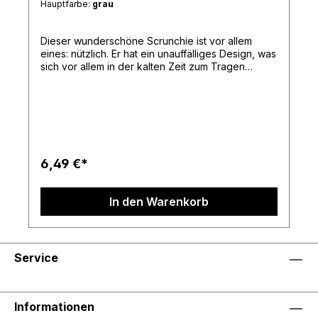
Hauptfarbe:
grau
Dieser wunderschöne Scrunchie ist vor allem
eines: nützlich. Er hat ein unauffälliges Design, was
sich vor allem in der kalten Zeit zum Tragen
eignet. Der Stoff ist aus 100 % Baumwolle und
damit ziemlich robust.
6,49 €*
In den Warenkorb
Service
Informationen